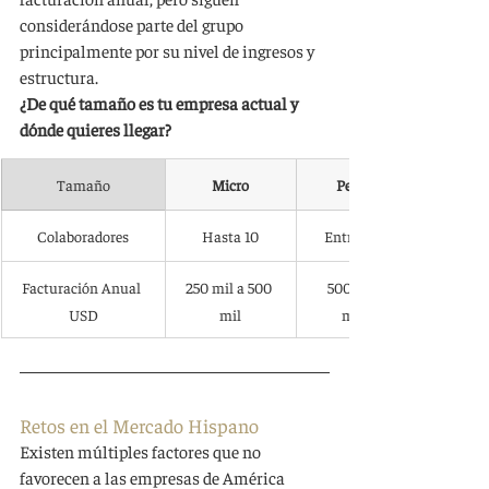
considerándose parte del grupo 
principalmente por su nivel de ingresos y 
estructura.
¿De qué tamaño es tu empresa actual y 
dónde quieres llegar?
Tamaño
Micro
Pequeña
Colaboradores
Hasta 10
Entre 11 a 50
Facturación Anual 
250 mil a 500 
500 mil a 1 
USD
mil
millón
Retos en el Mercado Hispano
Existen múltiples factores que no 
favorecen a las empresas de América 