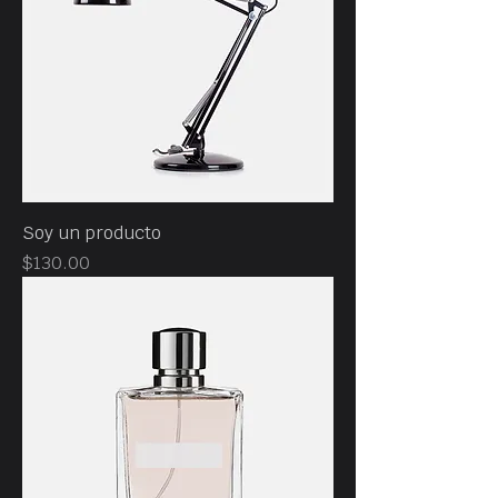
Soy un producto
Precio
$130.00