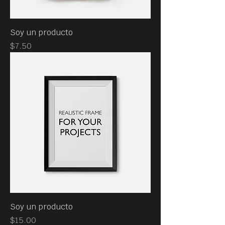
Soy un producto
Precio
$7.50
Soy un producto
Precio
$15.00